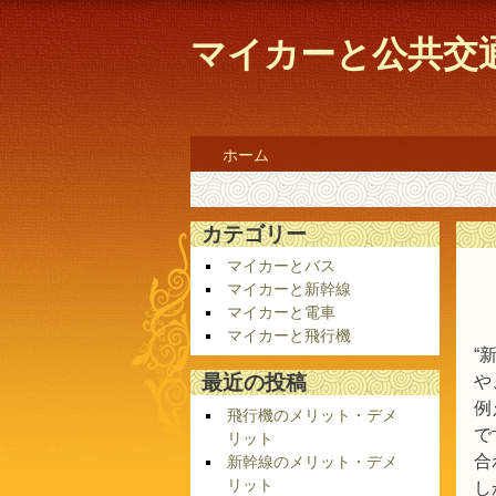
マイカーと公共交
ホーム
カテゴリー
マイカーとバス
マイカーと新幹線
マイカーと電車
マイカーと飛行機
“
最近の投稿
や
例
飛行機のメリット・デメ
で
リット
合
新幹線のメリット・デメ
リット
し