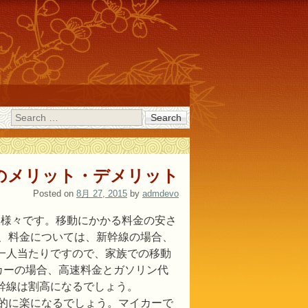
Search
のメリット・デメリット
Posted on
8月 27, 2015
by
admdevo
は様々です。移動にかかる料金の安さ
、料金については、新幹線の場合、
は一人当たりですので、家族での移動
カーの場合、高速料金とガソリン代
新幹線は割高になるでしょう。
的に楽になるでしょう。マイカーで